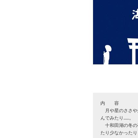
内　　容

　月や星のささや
んでみたり……。

　十和田湖の冬の
たり少なかったり