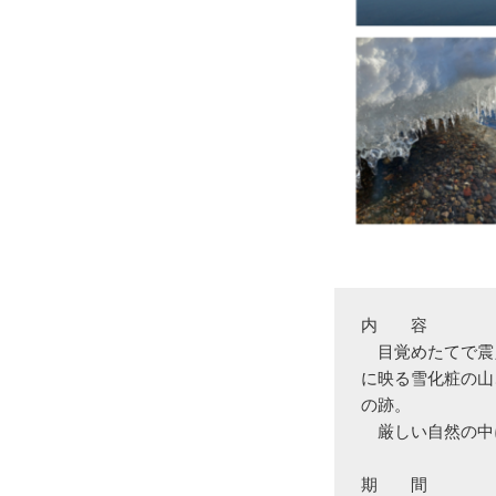
内　　容

　目覚めたてで震
に映る雪化粧の山
の跡。

　厳しい自然の中
期　　間
