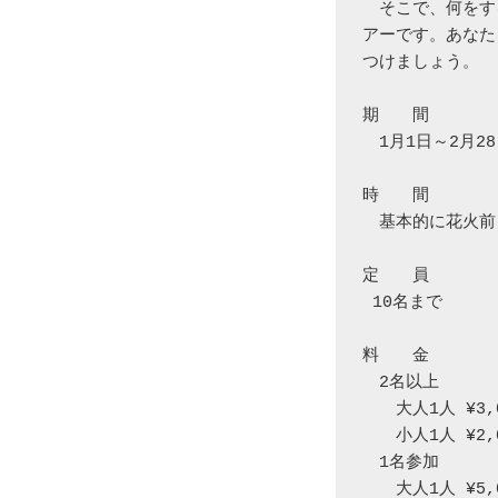
　そこで、何をす
アーです。あなた
つけましょう。

期　　間

　1月1日～2月28
時　　間

　基本的に花火前
定　　員

 10名まで

料　　金

　2名以上　

　　大人1人 ¥3,
　　小人1人 ¥2,
　1名参加

　　大人1人 ¥5,