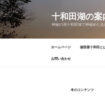
コ
ン
テ
十和田湖の案
ン
神秘の湖十和田湖で神秘めたる
ツ
へ
ス
キ
ホームページ
遊部屋十和田と
ッ
プ
お問い合わせ
冬のコンテンツ