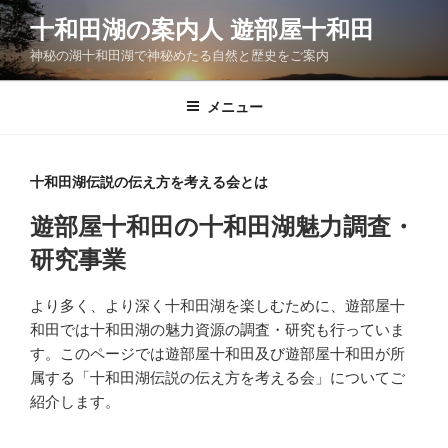
コ
十和田湖の案内人 遊部屋十和田
ン
神秘の湖十和田湖で神秘めたる自然と歴史をご案内
テ
ン
ツ
メニュー
へ
ス
キ
十和田湖伝説の伝え方を考える会とは
ッ
遊部屋十和田の十和田湖魅力調査・
プ
研究事業
より多く、より深く十和田湖を楽しむために、遊部屋十
和田では十和田湖の魅力資源の調査・研究も行っていま
す。このページでは遊部屋十和田及び遊部屋十和田が所
属する「十和田湖伝説の伝え方を考える会」についてご
紹介します。