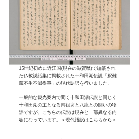
15世紀初めに近江国(現在の滋賀県)で編纂され
た仏教説話集に掲載された十和田湖伝説「釈難
蔵不生不滅得事」の現代語訳を行いました。
一般的な観光案内で聞く十和田湖伝説と同じく
十和田湖の主となる南祖坊と八龍との闘いの物
語ですが、こちらの伝説は現在と一部異なる内
容になっています。
＜現代語訳はこちらから＞