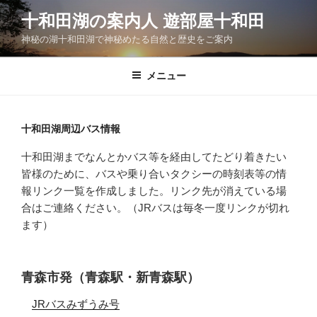
コ
十和田湖の案内人 遊部屋十和田
ン
神秘の湖十和田湖で神秘めたる自然と歴史をご案内
テ
ン
ツ
メニュー
へ
ス
キ
十和田湖周辺バス情報
ッ
十和田湖までなんとかバス等を経由してたどり着きたい
プ
皆様のために、バスや乗り合いタクシーの時刻表等の情
報リンク一覧を作成しました。リンク先が消えている場
合はご連絡ください。（JRバスは毎冬一度リンクが切れ
ます）
青森市発（青森駅・新青森駅）
JRバスみずうみ号