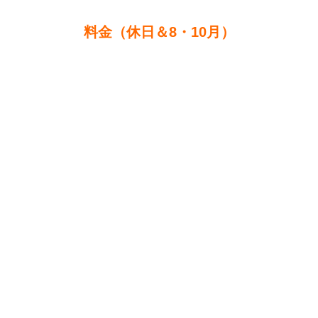
料金（休日＆8・10月）
最低料金（1~2名）
7,000円
複数名での参加
1人当たり2,500円
【こども（中学生以下）】
1名単独参加
7,000円
複数名での参加
1人当たり2,000円
【3歳以下】
無料
【貸切料金】
通常期