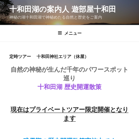
コ
十和田湖の案内人 遊部屋十和田
ン
神秘の湖十和田湖で神秘めたる自然と歴史をご案内
テ
ン
ツ
メニュー
へ
ス
キ
定時ツアー 十和田神社エリア（休屋）
ッ
自然の神秘が生んだ千年のパワースポット
プ
巡り
十和田湖 歴史開運散策
現在はプライベートツアー限定開催となり
ます