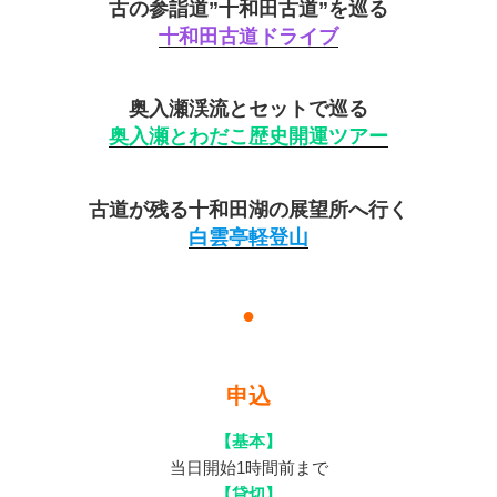
古の参詣道”十和田古道”を巡る
十和田古道ドライブ
奥入瀬渓流とセットで巡る
奥入瀬とわだこ歴史開運ツアー
古道が残る十和田湖の展望所へ行く
白雲亭軽登山
●
申込
【基本】
当日開始1時間前まで
【貸切】