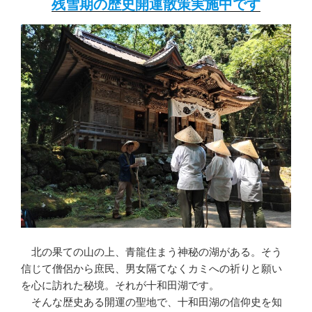
残雪期の歴史開運散策実施中です
北の果ての山の上、青龍住まう神秘の湖がある。そう
信じて僧侶から庶民、男女隔てなくカミへの祈りと願い
を心に訪れた秘境。それが十和田湖です。
そんな歴史ある開運の聖地で、十和田湖の信仰史を知